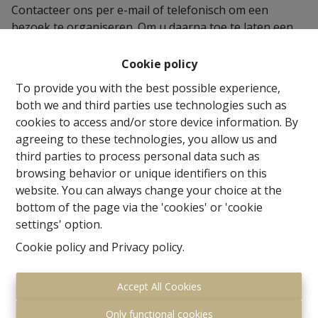
Contacteer ons per e-mail of telefonisch om een
bezoek te organiseren. Om u daarna toe te laten een
bindend bod te doen, beschikken wij over
standaardformulieren die wij u op uw vraag ter
Cookie policy
beschikking stellen.
To provide you with the best possible experience,
Ten slotte is het mogelijk dat op het ogenblik van de
both we and third parties use technologies such as
consultatie het pand niet meer beschikbaar is. Ook
cookies to access and/or store device information. By
hiervoor verwerpen we elke aansprakelijkheid.
agreeing to these technologies, you allow us and
third parties to process personal data such as
Deze website kan eveneens informatie en tips
browsing behavior or unique identifiers on this
bevatten aangaande de verwerving of de huur van een
website. You can always change your choice at the
pand. Deze informatie vertolkt de mening van haar
bottom of the page via the 'cookies' or 'cookie
auteur. Aan deze informatie is de grootste zorg
settings' option.
besteed; desondanks zijn feitelijke fouten of
onnauwkeurigheden niet uit te sluiten. U kan dan ook
Cookie policy
and
Privacy policy
.
geen enkel recht putten tegenover ons, noch
tegenover pandeigenaars als gevolg van deze
Accept All Cookies
informatie. Bovendien verwerpen wij elke
aansprakelijkheid voor elke beslissing die u
Only functional cookies