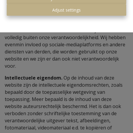
(gedeeltelijk) mocht baseren op dergelijke informatie.
Adjust settings
Deze website kan links bevatten die verwijzen naar
andere websites. De inhoud van deze gelinkte pagina’s
kan zowel commercieel als informatief zijn en valt
volledig buiten onze verantwoordelijkheid. Wij hebben
evenmin invloed op sociale-mediaplatforms en andere
diensten van derden, die worden gebruikt op onze
website en we zijn er dan ook niet verantwoordelijk
voor.
Intellectuele eigendom.
Op de inhoud van deze
website zijn de intellectuele eigendomsrechten, zoals
bepaald door de toepasselijke wetgeving van
toepassing. Meer bepaald is de inhoud van deze
website auteursrechtelijk beschermd. Het is dan ook
verboden zonder schriftelijke toestemming van de
verantwoordelijke uitgever tekst, afbeeldingen,
fotomateriaal, videomateriaal e.d. te kopiëren of