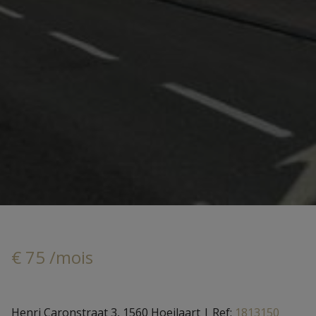
€ 75 /mois
Henri Caronstraat 3, 1560 Hoeilaart
|
Ref:
1813150