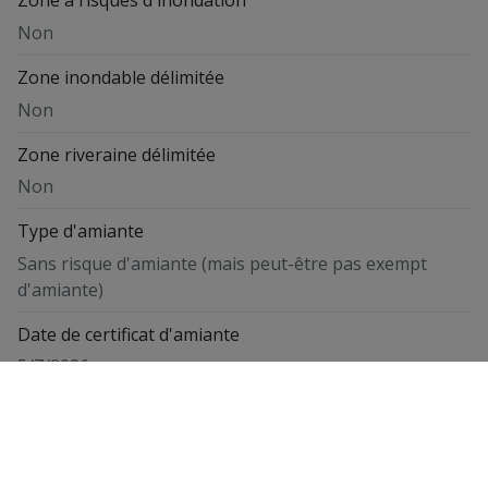
Zone à risques d'inondation
Non
Zone inondable délimitée
Non
Zone riveraine délimitée
Non
Type d'amiante
Sans risque d'amiante (mais peut-être pas exempt
d'amiante)
Date de certificat d'amiante
5/7/2026
G-score
Classe A