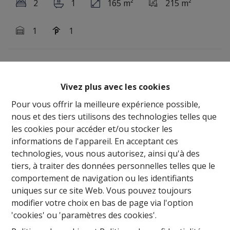
2
1
165 m²
215 m²
1
1
OPTION !!!!!!!!!!!!!!! Century21ImmoNero vous présente :
cette agréable maison, joliment rénovée de 165m² avec
Vivez plus avec les cookies
un agréable jardin, à deux pas de l'arrêt de bus et des
Pour vous offrir la meilleure expérience possible,
commerces et comprenant : REZ : Séjour avec parquet
nous et des tiers utilisons des technologies telles que
de 32m², cuisine équipée attenante de 10m², salle de
les cookies pour accéder et/ou stocker les
bain avec WC et baignoire, chambre de 11m². Grand
informations de l'appareil. En acceptant ces
garage ou atelier de 30m². A l'étage : 1 pièce de 16m², et
technologies, vous nous autorisez, ainsi qu'à des
un grenier spacieux où l'on peut créer 1 chambre
tiers, à traiter des données personnelles telles que le
supplémentaire. Cave de 16m². Beau jardin avec
comportement de navigation ou les identifiants
terrasse. PEB = C : la chaudière à condensation date de
uniques sur ce site Web. Vous pouvez toujours
2025, l'électricité est conforme et la maison n'a pas
modifier votre choix en bas de page via l'option
d'amiante ! !!PLUS D' INFO:
'cookies' ou 'paramètres des cookies'.
www.waversesteenweg199.be