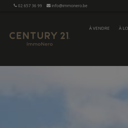
02 657 36 99
info@immonero.be
À VENDRE
À L