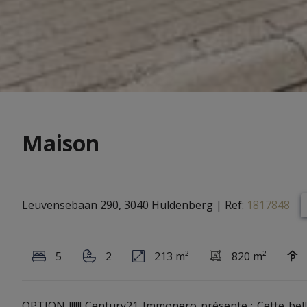
Maison
Leuvensebaan 290, 3040 Huldenberg
|
Ref:
1817848
5
2
213 m²
820 m²
OPTION !!!!!! Century21 Immonero présente : Cette bel