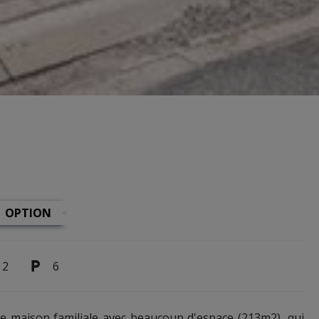
OPTION
2
6
le maison familiale avec beaucoup d'espace (213m2), qui