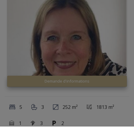
Demande d'informations
5
3
252 m²
1813 m²
1
3
2