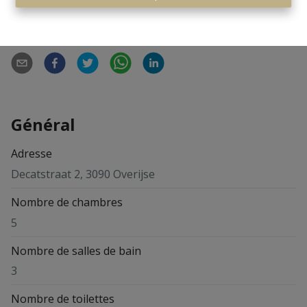
Partager
Général
Adresse
Decatstraat 2, 3090 Overijse
Nombre de chambres
5
Nombre de salles de bain
3
Nombre de toilettes