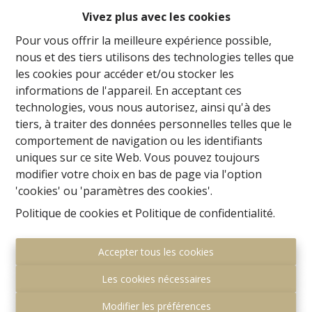
Vivez plus avec les cookies
OPTION! Century21ImmoNero vous présente cette
Pour vous offrir la meilleure expérience possible,
spacieuse villa en grande partie rénovée sur un terrain
nous et des tiers utilisons des technologies telles que
de 19A69 et comprenant : Sous-sol de 165m² avec
les cookies pour accéder et/ou stocker les
garage 2 voitures, GA : Entrée avec WC et vestiaire
informations de l'appareil. En acceptant ces
intégré, Séjour de 46m² attenant à une cuisine ouverte
technologies, vous nous autorisez, ainsi qu'à des
de 10m², (encore en partie à installer), 2 chambres (ou
tiers, à traiter des données personnelles telles que le
bureau de 12m² et 10m², et une salle d'eau avec
comportement de navigation ou les identifiants
douche, lavabo et WC ; Belles terrasses paysagées,
uniques sur ce site Web. Vous pouvez toujours
Etage : Belle Chambre de Maître 24m² avec terrasse +
modifier votre choix en bas de page via l'option
dressing aménagé 8m² + Superbe salle de bain avec
'cookies' ou 'paramètres des cookies'.
baignoire, douche et WC, 2 chambres d'enfants de
19m² et 17m² et une troisième salle de bain avec
Politique de cookies
et
Politique de confidentialité
.
baignoire, WC et lavabo. Un troisième garage séparé.
Très belles finitions avec chauffage au sol, domotique :
Accepter tous les cookies
Cuisine en partie à finir, pompe à chaleur à installer,
escalier extérieur.....
Les cookies nécessaires
Modifier les préférences