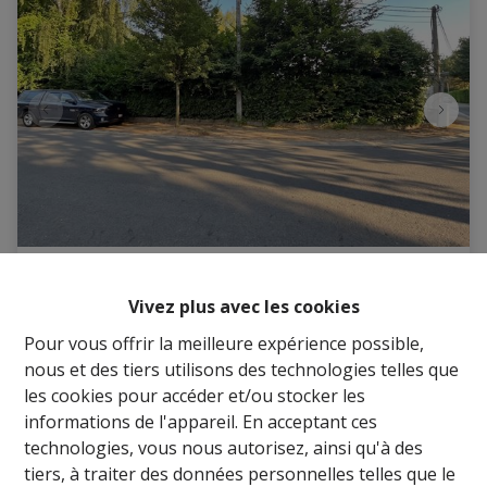
Terrain à bâtir idéalement situé
Vivez plus avec les cookies
Pour vous offrir la meilleure expérience possible,
Hazendreef , 1560 Hoeilaart
|
Ref
: 
1817911
nous et des tiers utilisons des technologies telles que
€ 240.000
les cookies pour accéder et/ou stocker les
informations de l'appareil. En acceptant ces
technologies, vous nous autorisez, ainsi qu'à des
785 m²
tiers, à traiter des données personnelles telles que le