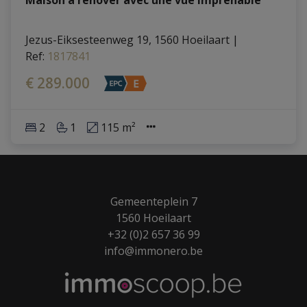
Jezus-Eiksesteenweg 19, 1560 Hoeilaart
|
Ref
: 
1817841
€ 289.000
2
1
115 m²
Gemeenteplein 7
1560 Hoeilaart
+32 (0)2 657 36 99
info@immonero.be