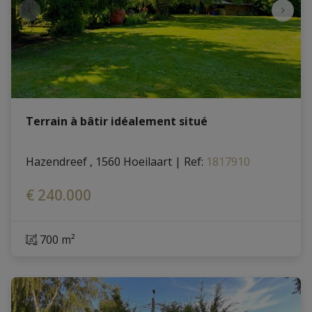
Terrain à bâtir idéalement situé
Hazendreef , 1560 Hoeilaart
|
Ref
: 
1817910
€ 240.000
700 m²