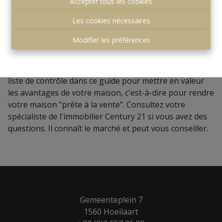
nécessairement coûter cher. Quelques interventions
Accepter tous les cookies
mineures peuvent augmenter considérablement vos
Les cookies nécessaires
chances de vente.
Modifier les préférences
Le système Century 21 vise à vendre votre propriété au
meilleur prix dans les plus brefs délais. Pour vous y
aider, vous trouverez des conseils, des idées et une
liste de contrôle dans ce guide pour mettre en valeur
les avantages de votre maison, c'est-à-dire pour rendre
votre maison "prête à la vente". Consultez votre
spécialiste de l'immobilier Century 21 si vous avez des
questions. Il connaît le marché et peut vous conseiller.
Gemeenteplein 7
1560 Hoeilaart