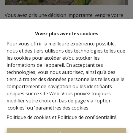
Vous avez pris une décision importante: vendre votre
propriété. Les acheteurs potentiels visiteront et
évalueront votre propriété dans les prochaines
Vivez plus avec les cookies
semaines. Il y a beaucoup de choses que vous pouvez
Pour vous offrir la meilleure expérience possible,
faire pour rendre votre maison attrayante. Jetez un
nous et des tiers utilisons des technologies telles que
regard différent sur votre maison du point de vue des
les cookies pour accéder et/ou stocker les
acheteurs et vous constaterez que vous avez plus
informations de l'appareil. En acceptant ces
d'actifs que vous ne le pensiez.
technologies, vous nous autorisez, ainsi qu'à des
Les robinets qui fuient, par exemple, donnent une
tiers, à traiter des données personnelles telles que le
impression moins soignée et rendent rapidement une
comportement de navigation ou les identifiants
maison moins attrayante. L'acheteur potentiel peut
uniques sur ce site Web. Vous pouvez toujours
penser que la propriété entière est en mauvais état.
modifier votre choix en bas de page via l'option
Par conséquent, créez une première impression
'cookies' ou 'paramètres des cookies'.
positive en stimulant positivement tous les sens des
Politique de cookies
et
Politique de confidentialité
.
visiteurs! Rendre votre maison encore plus attrayante
pour mieux réussir auprès des acheteurs ne doit pas