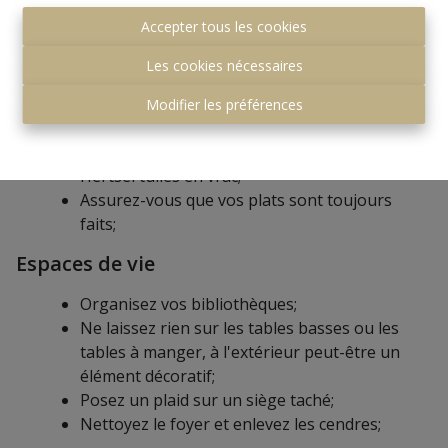
Polir soigneusement les éviers et les toilettes
Accepter tous les cookies
et réparer les fuites;
Assurez-vous qu'aucun bac n'est visible;
Les cookies nécessaires
Éliminez les odeurs: pressez le citron dans le
bac, mettez du pot-pourri dans la salle de
Modifier les préférences
bain;
Tableaux mémo vides;
Hertsel tuiles en vrac;
Assurez-vous que vos plats sont toujours
faits;
Espaces de vie
Organisez vos bibliothèques;
Ne laissez rien sur les tables basses ou les
tables à manger, à l'extérieur peut-être un
élément décoratif;
Posez un plaid sur un siège taché;
Nettoyez le foyer et enlevez les cendres;