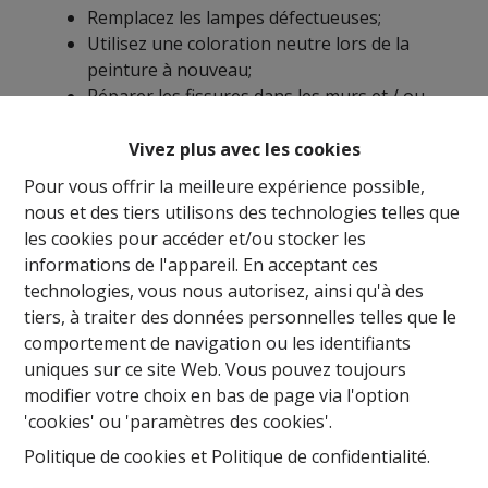
Remplacez les lampes défectueuses;
Utilisez une coloration neutre lors de la
peinture à nouveau;
Réparer les fissures dans les murs et / ou
dans le plafond;
Assurez-vous que les rideaux sont toujours
Vivez plus avec les cookies
ouverts lorsque les visiteurs passent;
Pour vous offrir la meilleure expérience possible,
Allumez quelques lumières pour qu'il y ait de
nous et des tiers utilisons des technologies telles que
l'atmosphère dans la maison;
les cookies pour accéder et/ou stocker les
Mettez de la musique de fond douce;
informations de l'appareil. En acceptant ces
Placez une belle plante ou des fleurs
technologies, vous nous autorisez, ainsi qu'à des
fraîchement coupées dans la maison. Ils
tiers, à traiter des données personnelles telles que le
donnent une impression soignée;
comportement de navigation ou les identifiants
Assurez-vous que toutes les poignées de
uniques sur ce site Web. Vous pouvez toujours
porte sont sécurisées;
modifier votre choix en bas de page via l'option
'cookies' ou 'paramètres des cookies'.
Cuisine / salle de bain
Politique de cookies
et
Politique de confidentialité
.
Armoires ouvertes bien rangées;