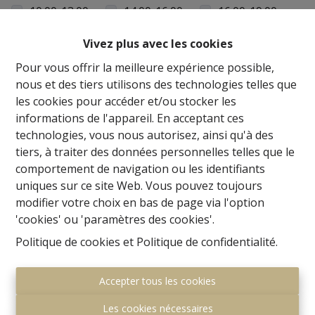
10:00-13:00
14:00-16:00
16:00-19:00
Vivez plus avec les cookies
Je souhaite être tenu informé des offres.
Pour vous offrir la meilleure expérience possible,
En soumettant ce formulaire, vous acceptez notre
nous et des tiers utilisons des technologies telles que
déclaration de confidentialité
les cookies pour accéder et/ou stocker les
informations de l'appareil. En acceptant ces
technologies, vous nous autorisez, ainsi qu'à des
Envoyer
tiers, à traiter des données personnelles telles que le
comportement de navigation ou les identifiants
uniques sur ce site Web. Vous pouvez toujours
modifier votre choix en bas de page via l'option
'cookies' ou 'paramètres des cookies'.
CENTURY 21 ImmoNero - Vastgoedmakelaar-
bemiddelaar (België)
Politique de cookies
et
Politique de confidentialité
.
Stefaan Uyttenbroek BIV 505 364
Accepter tous les cookies
Ondernemingsnummers:
BE 0878 148 423
Les cookies nécessaires