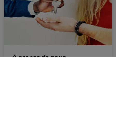
A propos de nous
Notre groupe compte aujourd'hui 5 bureaux
régionaux puissants et 18 employés
enthousiastes. Nous faisons partie du réseau
CENTURY 21 depuis la fin de 1999; la plus
grande organisation immobilière en Belgique
et dans le monde.
Grâce à notre croissance continue, nous
pouvons accueillir de nouveaux visages