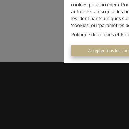
cookies pour accéder et/ou
autorisez, ainsi qu'à des 
les identifiants uniques su
'cookies' ou 'paramètres d
Politique de cookies
et
Poli
Accepter tous les coo