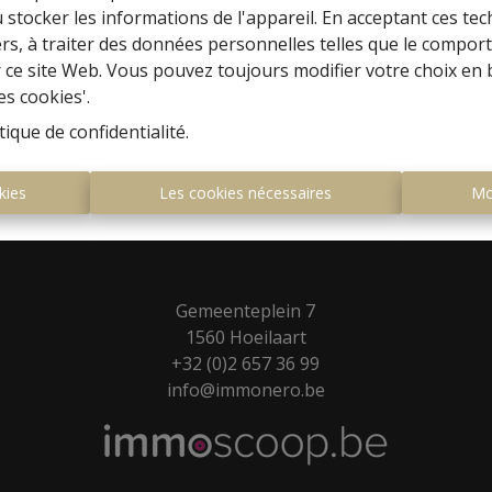
 stocker les informations de l'appareil. En acceptant ces te
tiers, à traiter des données personnelles telles que le compo
r ce site Web. Vous pouvez toujours modifier votre choix en 
es cookies'.
tique de confidentialité
.
kies
Les cookies nécessaires
Mo
Gemeenteplein 7
1560 Hoeilaart
+32 (0)2 657 36 99
info@immonero.be