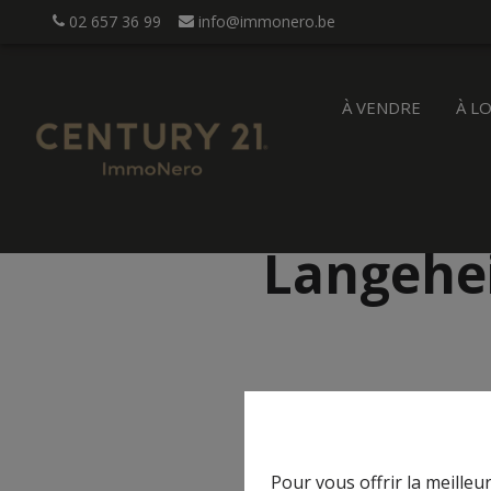
02 657 36 99
info@immonero.be
À VENDRE
À L
Langehe
Pour vous offrir la meilleu