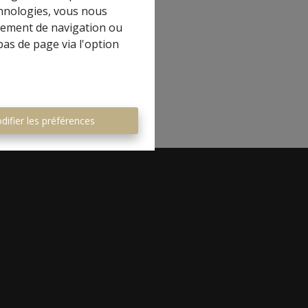
chnologies, vous nous
rtement de navigation ou
bas de page via l'option
difier les préférences