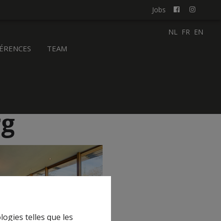
Jobs
NL
FR
EN
ÉRENCES
TEAM
rg
logies telles que les