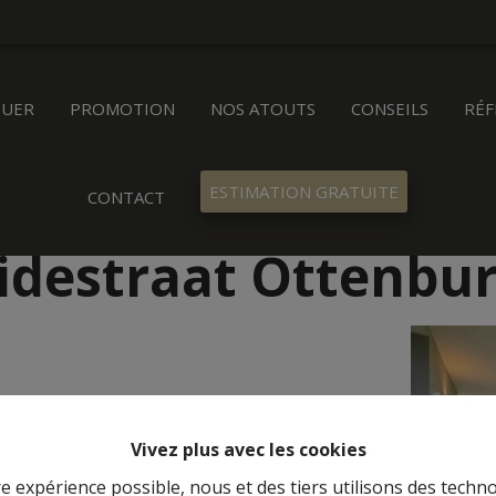
OUER
PROMOTION
NOS ATOUTS
CONSEILS
RÉF
ESTIMATION GRATUITE
CONTACT
idestraat Ottenbu
Vivez plus avec les cookies
re expérience possible, nous et des tiers utilisons des techno