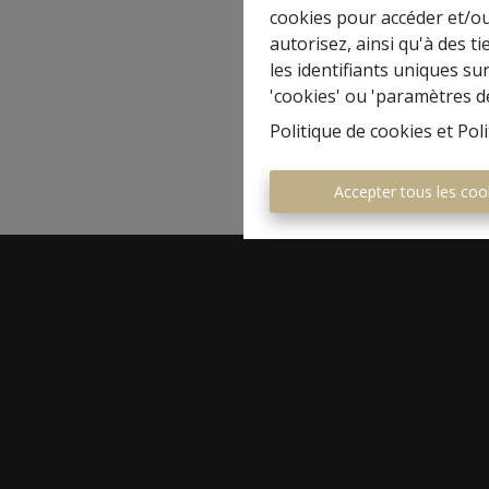
cookies pour accéder et/ou
autorisez, ainsi qu'à des 
les identifiants uniques su
'cookies' ou 'paramètres d
Politique de cookies
et
Poli
Accepter tous les coo