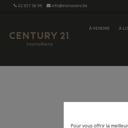
02 657 36 99
info@immonero.be
À VENDRE
À L
Pour vous offrir la meilleu