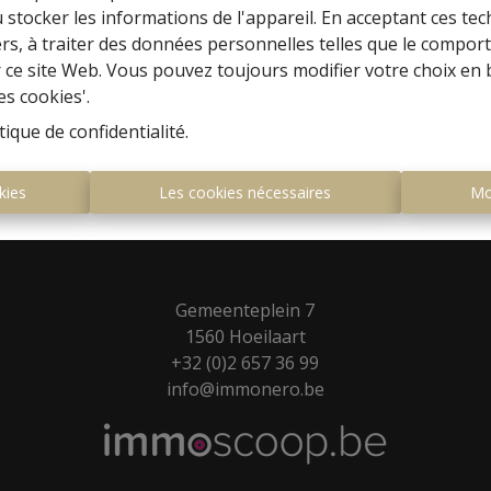
 stocker les informations de l'appareil. En acceptant ces te
tiers, à traiter des données personnelles telles que le compo
r ce site Web. Vous pouvez toujours modifier votre choix en 
es cookies'.
tique de confidentialité
.
kies
Les cookies nécessaires
Mo
Gemeenteplein 7
1560 Hoeilaart
+32 (0)2 657 36 99
info@immonero.be