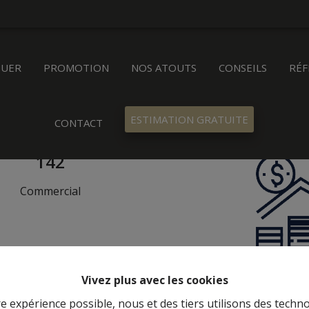
OUER
PROMOTION
NOS ATOUTS
CONSEILS
RÉF
ESTIMATION GRATUITE
CONTACT
142
Commercial
Vivez plus avec les cookies
re expérience possible, nous et des tiers utilisons des techno