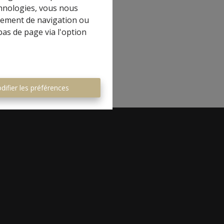
chnologies, vous nous
rtement de navigation ou
bas de page via l'option
difier les préférences