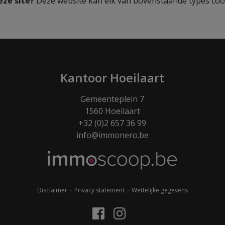
eze site?
Deze website kan elk van bovenstaande types coo
Kantoor Hoeilaart
Gemeenteplein 7
1560 Hoeilaart
+32 (0)2 657 36 99
info@immonero.be
-
-
Disclaimer
Privacy statement
Wettelijke gegevens