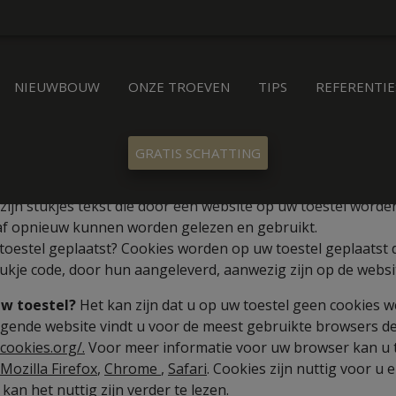
NIEUWBOUW
ONZE TROEVEN
TIPS
REFERENTIE
GRATIS SCHATTING
zijn stukjes tekst die door een website op uw toestel worden
af opnieuw kunnen worden gelezen en gebruikt.
oestel geplaatst? Cookies worden op uw toestel geplaatst d
stukje code, door hun aangeleverd, aanwezig zijn op de websi
uw toestel?
Het kan zijn dat u op uw toestel geen cookies w
olgende website vindt u voor de meest gebruikte browsers d
cookies.org/.
Voor meer informatie voor uw browser kan u 
Mozilla Firefox
,
C
hrome
,
Safari
. Cookies zijn nuttig voor u 
 kan het nuttig zijn verder te lezen.