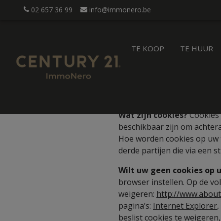
02 657 36 99
info@immonero.be
TE KOOP
TE HUUR
Wat zijn cookies?
Cookies 
beschikbaar zijn om achter
Hoe worden cookies op uw t
derde partijen die via een 
Wilt uw geen cookies op 
browser instellen. Op de v
weigeren:
http://www.about
pagina’s:
Internet Explorer
,
beslist cookies te weigeren,