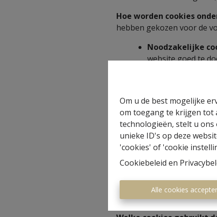
Hoe worden cookies onde
hebben gekozen voor de vol
Noodzakelijke co
website goed te do
functioneert, of dat
Functionele cooki
Analytische cooki
Om u de best mogelijke erv
Analytics) hoe een
om toegang te krijgen tot
manier kunnen wij 
technologieën, stelt u ons
Marketing cookie
unieke ID's op deze websit
om in het kader v
'cookies' of 'cookie instelli
bij het surfen naar
Cookiebeleid
en
Privacybel
Andere cookies v
bevatten (zoals vid
cookiebeleid hun c
Alle cookies accepte
verantwoordelijkhe