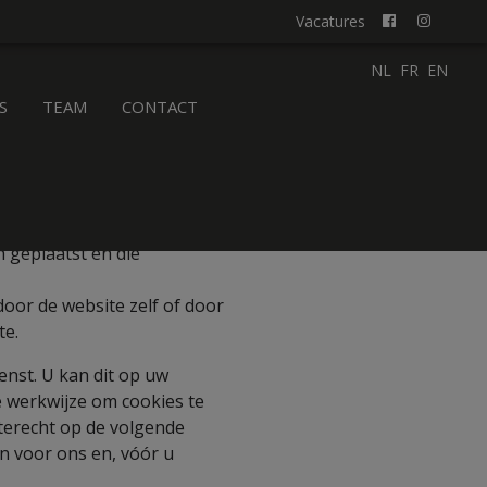
Vacatures
NL
FR
EN
S
TEAM
CONTACT
 geplaatst en die
oor de website zelf of door
te.
enst. U kan dit op uw
e werkwijze om cookies te
terecht op de volgende
en voor ons en, vóór u