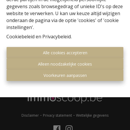
gegevens zoals browsegedrag of unieke ID's op deze
website te verwerken. U kan uw keuze altijd wijzigen
onderaan de pagina via de optie 'cookies' of 'cookie
instellingen'.
Cookiebeleid
en
Privacybeleid
.
Kantoor Hoeilaart
Alle cookies accepteren
Gemeenteplein 7
Alleen noodzakelijke cookies
1560 Hoeilaart
Voorkeuren aanpassen
+32 (0)2 657 36 99
info@immonero.be
-
-
Disclaimer
Privacy statement
Wettelijke gegevens