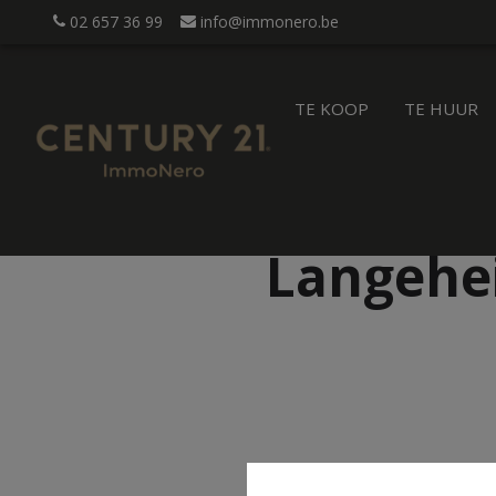
02 657 36 99
info@immonero.be
TE KOOP
TE HUUR
Langehe