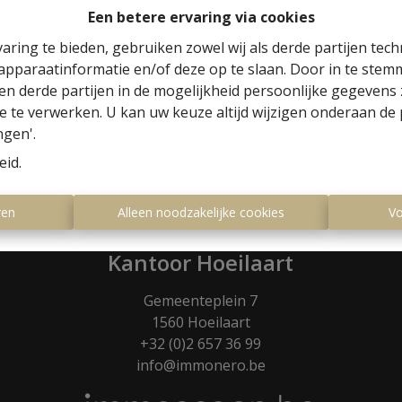
Een betere ervaring via cookies
aring te bieden, gebruiken zowel wij als derde partijen tec
 apparaatinformatie en/of deze op te slaan. Door in te ste
 en derde partijen in de mogelijkheid persoonlijke gegeven
e te verwerken. U kan uw keuze altijd wijzigen onderaan de 
ngen'.
eid
.
ren
Alleen noodzakelijke cookies
Vo
Kantoor Hoeilaart
Gemeenteplein 7
1560 Hoeilaart
+32 (0)2 657 36 99
info@immonero.be