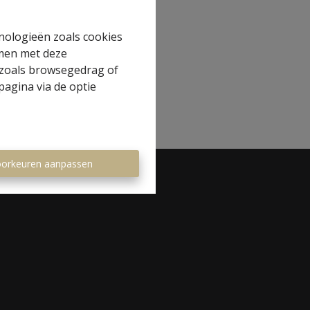
hnologieën zoals cookies
mmen met deze
s zoals browsegedrag of
pagina via de optie
orkeuren aanpassen