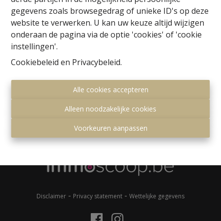
gegevens zoals browsegedrag of unieke ID's op deze
website te verwerken. U kan uw keuze altijd wijzigen
onderaan de pagina via de optie 'cookies' of 'cookie
instellingen'.
Cookiebeleid
en
Privacybeleid
.
Kantoor Hoeilaart
Alle cookies accepteren
Gemeenteplein 7
Alleen noodzakelijke cookies
1560 Hoeilaart
Voorkeuren aanpassen
+32 (0)2 657 36 99
info@immonero.be
-
-
Disclaimer
Privacy statement
Wettelijke gegevens