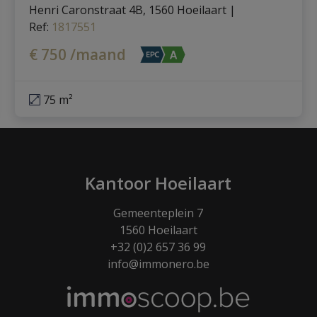
Henri Caronstraat 4B, 1560 Hoeilaart
|
Ref
: 
1817551
€ 750 /maand
75 m²
Kantoor Hoeilaart
Gemeenteplein 7
1560 Hoeilaart
+32 (0)2 657 36 99
info@immonero.be