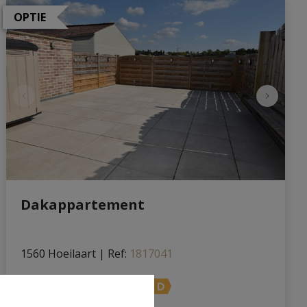
OPTIE
Dakappartement
1560 Hoeilaart
|
Ref
: 
1817041
€ 925 /maand