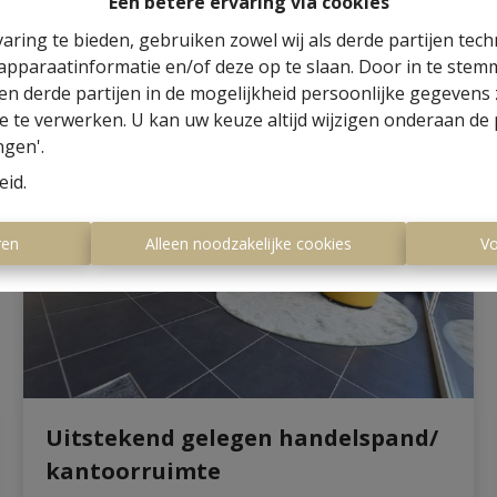
Een betere ervaring via cookies
4
2
177 m²
780 m²
6
aring te bieden, gebruiken zowel wij als derde partijen tec
 apparaatinformatie en/of deze op te slaan. Door in te ste
 en derde partijen in de mogelijkheid persoonlijke gegeven
e te verwerken. U kan uw keuze altijd wijzigen onderaan de 
OPTIE
ngen'.
eid
.
ren
Alleen noodzakelijke cookies
Vo
Uitstekend gelegen handelspand/
kantoorruimte