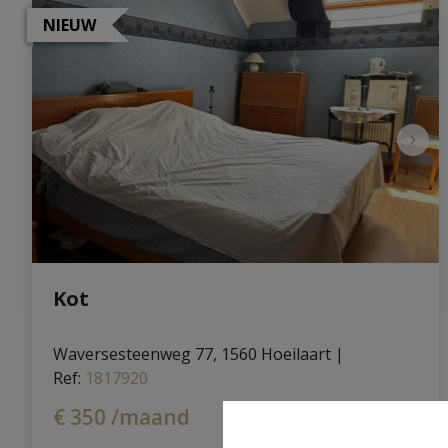
NIEUW
Kot
Waversesteenweg 77, 1560 Hoeilaart
|
Ref
: 
1817920
€ 350 /maand