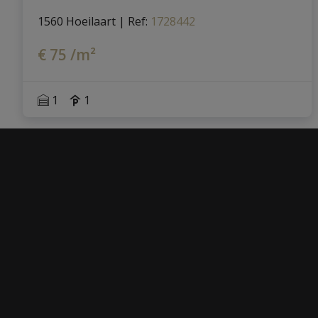
1560 Hoeilaart
|
Ref
: 
1728442
€ 75 /m²
1
1