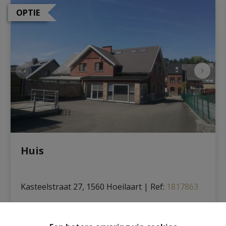
OPTIE
Huis
Kasteelstraat 27, 1560 Hoeilaart
|
Ref
: 
1817863
€ 1.850 /maand