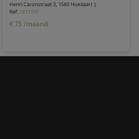
Henri Caronstraat 3, 1560 Hoeilaart
|
Ref
: 
1813150
€ 75 /maand