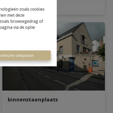
1
1
hnologieën zoals cookies
mmen met deze
s zoals browsegedrag of
pagina via de optie
OPTIE
orkeuren aanpassen
binnenstaanplaats