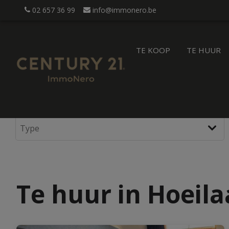
02 657 36 99
info@immonero.be
TE KOOP
TE HUUR
Te huur in Hoeila