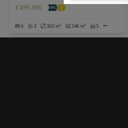
€ 895.000
6
3
303 m²
346 m²
5