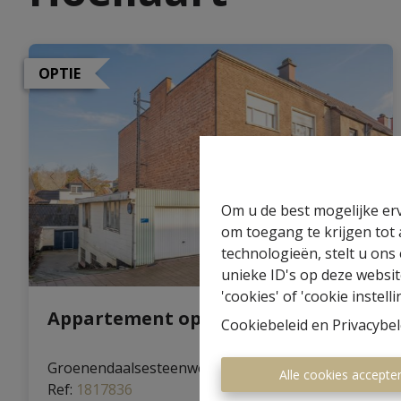
OPTIE
Om u de best mogelijke erv
om toegang te krijgen tot
technologieën, stelt u ons
unieke ID's op deze websit
'cookies' of 'cookie instelli
Appartement opbrengsteigendom
Cookiebeleid
en
Privacybel
Groenendaalsesteenweg 97 a, 1560 Hoeilaart
|
Alle cookies accepte
Ref
: 
1817836