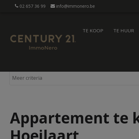
02 657 36 99
info@immonero.be
TE KOOP
TE HUUR
Appartement te k
Hoeilaart