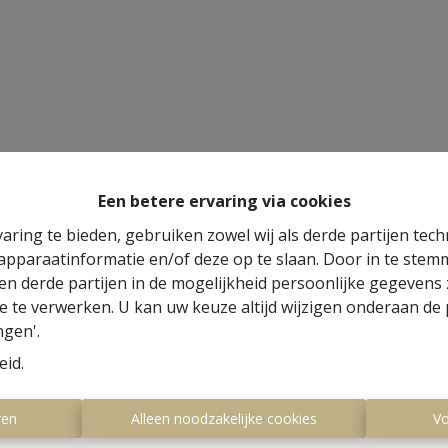
Een betere ervaring via cookies
aring te bieden, gebruiken zowel wij als derde partijen tec
 apparaatinformatie en/of deze op te slaan. Door in te ste
 en derde partijen in de mogelijkheid persoonlijke gegeven
e te verwerken. U kan uw keuze altijd wijzigen onderaan de 
ngen'.
eid
.
ren
Alleen noodzakelijke cookies
Vo