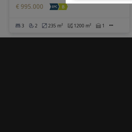
€ 995.000
3
2
235 m²
1200 m²
1