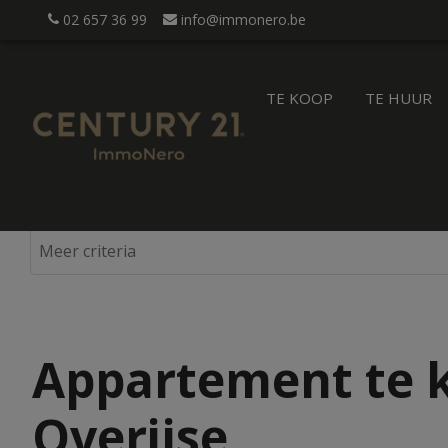
02 657 36 99
info@immonero.be
TE KOOP
TE HUUR
Appartement te k
Overijse