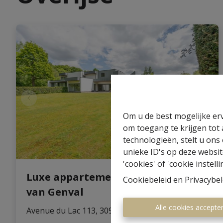
Om u de best mogelijke erv
om toegang te krijgen tot
technologieën, stelt u ons
unieke ID's op deze websit
'cookies' of 'cookie instelli
Luxe appartement aan het meer
Cookiebeleid
en
Privacybel
van Genval
Alle cookies accepte
Avenue du Lac 113, 3090 Overijse
|
Ref
: 
1817760