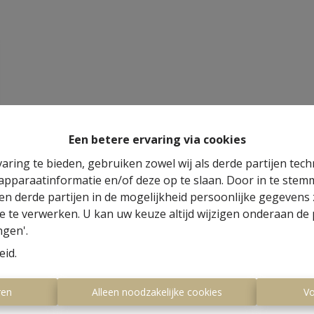
Een betere ervaring via cookies
aring te bieden, gebruiken zowel wij als derde partijen tec
 apparaatinformatie en/of deze op te slaan. Door in te ste
 en derde partijen in de mogelijkheid persoonlijke gegeven
e te verwerken. U kan uw keuze altijd wijzigen onderaan de 
ngen'.
eid
.
ren
Alleen noodzakelijke cookies
Vo