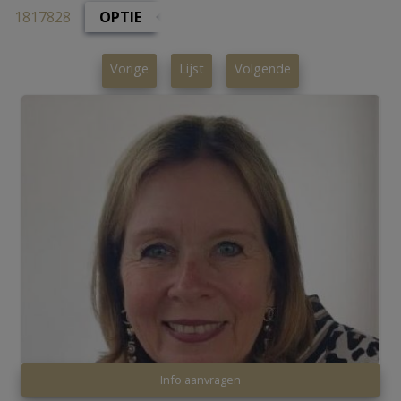
1817828
OPTIE
Vorige
Lijst
Volgende
Info aanvragen