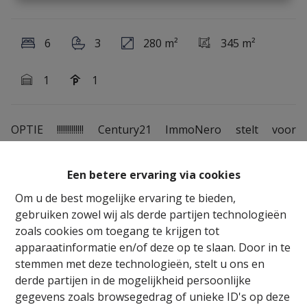
6
3
280 m²
345 m²
1
1
OPTIE !!!!!!!!!!!!! Century21 ImmoNero stelt voor
schitterend gerenoveerde STATE OF THE ART
herenwoning van maar liefst 400m² op wandelafstand
Een betere ervaring via cookies
van centrum, station en Zoniënwoud biedt deze
uitzonderlijk afgewerkte woning met oog voor detail
Om u de best mogelijke ervaring te bieden,
en kwaliteit verrassend veel ruime met op GV: Inkom
gebruiken zowel wij als derde partijen technologieën
met WC en traphal, Living 32m² aansluitend aan
zoals cookies om toegang te krijgen tot
prachtige open supergeïnstalleerde keuken van 13m²
apparaatinformatie en/of deze op te slaan. Door in te
en mooi afgewerkt terras, TV kamer of slaapkamer
stemmen met deze technologieën, stelt u ons en
23m², Garage voor 1 wagen. 1ste Verdiep:
derde partijen in de mogelijkheid persoonlijke
Masterbedroom 15m², met prachtige ensuite
gegevens zoals browsegedrag of unieke ID's op deze