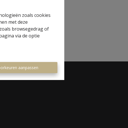
hnologieën zoals cookies
mmen met deze
s zoals browsegedrag of
pagina via de optie
orkeuren aanpassen