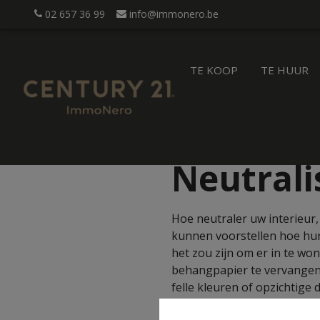
02 657 36 99
info@immonero.be
TE KOOP
TE HUUR
Neutrali
Hoe neutraler uw interieur
kunnen voorstellen hoe hu
het zou zijn om er in te w
behangpapier te vervangen 
felle kleuren of opzichtige 
vloerbekleding helpen om een