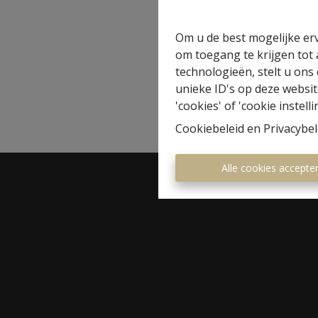
Hoe meer verbeelding een ko
zijn nieuwe woning, hoe moe
Om u de best mogelijke erv
om toegang te krijgen tot
technologieën, stelt u ons
unieke ID's op deze websit
'cookies' of 'cookie instelli
Cookiebeleid
en
Privacybel
Alle cookies accepte