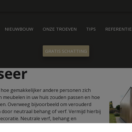
NIEUWBOUW
ONZE TROEVEN
TIPS
REFERENTIE
GRATIS SCHATTING
seer
, hoe gemakkelijker andere personen zich
n meubelen in uw huis zouden passen en hoe
onen. Overweeg bijvoorbeeld om verouderd
door neutraal behang of verf. Vermijd hierbij
decoratie. Neutrale verf, behang en
 huis te creëren dat past bij elke levensstijl.