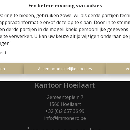
per nodig heeft om zichzelf in te beelden in
Een betere ervaring via cookies
ilijker de verkoop wordt.
aring te bieden, gebruiken zowel wij als derde partijen tec
 apparaatinformatie en/of deze op te slaan. Door in te ste
 en derde partijen in de mogelijkheid persoonlijke gegeven
e te verwerken. U kan uw keuze altijd wijzigen onderaan de 
ngen'.
eid
.
ren
Alleen noodzakelijke cookies
Vo
Kantoor Hoeilaart
Gemeenteplein 7
1560 Hoeilaart
+32 (0)2 657 36 99
info@immonero.be