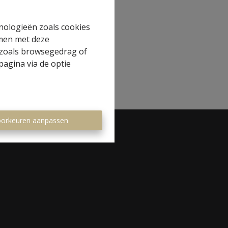
hnologieën zoals cookies
mmen met deze
s zoals browsegedrag of
pagina via de optie
orkeuren aanpassen