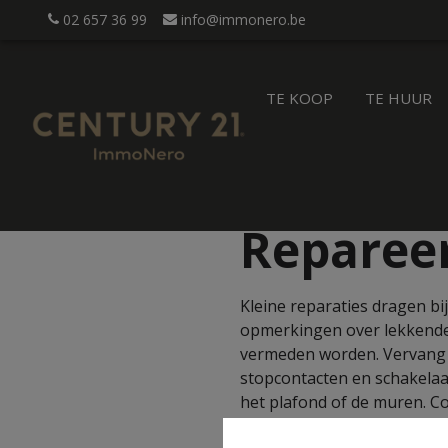
02 657 36 99
info@immonero.be
TE KOOP
TE HUUR
Repareer
Kleine reparaties dragen bi
opmerkingen over lekkende 
vermeden worden. Vervang 
stopcontacten en schakelaar
het plafond of de muren. Co
waaronder zeker de oven, 