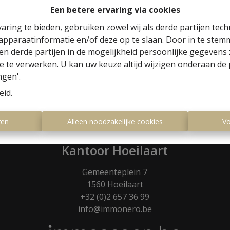
Een betere ervaring via cookies
e neiging te denken dat herstelwerken
aring te bieden, gebruiken zowel wij als derde partijen tec
 ze werke-lijk zijn. Wees hen te snel af door
 apparaatinformatie en/of deze op te slaan. Door in te ste
o vermijdt u heel wat overbodige opmerkingen
 en derde partijen in de mogelijkheid persoonlijke gegeven
e te verwerken. U kan uw keuze altijd wijzigen onderaan de 
ngen'.
eid
.
ren
Alleen noodzakelijke cookies
Vo
Kantoor Hoeilaart
Gemeenteplein 7
1560 Hoeilaart
+32 (0)2 657 36 99
info@immonero.be