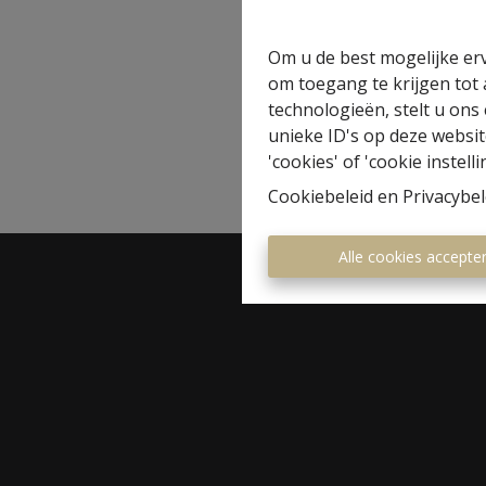
herstel ze indien nodig.
Potentiële kopers hebben d
Om u de best mogelijke erv
duurder zullen uitvallen dan
om toegang te krijgen tot
zelf aan de slag te gaan. Z
technologieën, stelt u ons
die u geld kunnen kosten.
unieke ID's op deze websit
'cookies' of 'cookie instelli
Cookiebeleid
en
Privacybel
Alle cookies accepte